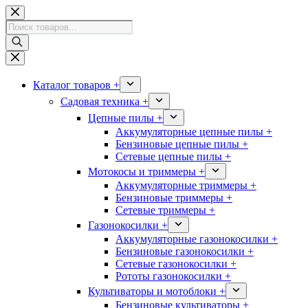
Перейти
к
Поиск
сути
товаров
Каталог товаров +
Садовая техника +
Цепные пилы +
Аккумуляторные цепные пилы +
Бензиновые цепные пилы +
Сетевые цепные пилы +
Мотокосы и триммеры +
Аккумуляторные триммеры +
Бензиновые триммеры +
Сетевые триммеры +
Газонокосилки +
Аккумуляторные газонокосилки +
Бензиновые газонокосилки +
Сетевые газонокосилки +
Рототы газонокосилки +
Культиваторы и мотоблоки +
Бензиновые культиваторы +