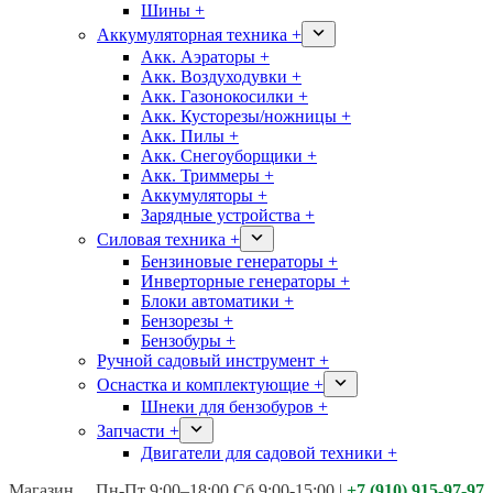
Шины +
Аккумуляторная техника +
Акк. Аэраторы +
Акк. Воздуходувки +
Акк. Газонокосилки +
Акк. Кусторезы/ножницы +
Акк. Пилы +
Акк. Снегоуборщики +
Акк. Триммеры +
Аккумуляторы +
Зарядные устройства +
Силовая техника +
Бензиновые генераторы +
Инверторные генераторы +
Блоки автоматики +
Бензорезы +
Бензобуры +
Ручной садовый инструмент +
Оснастка и комплектующие +
Шнеки для бензобуров +
Запчасти +
Двигатели для садовой техники +
Магазины:
Калуга ул. Московская д.113
Пн-Пт 9:00–18:00 Сб 9:00-15:00
|
+7 (910) 915-97-97