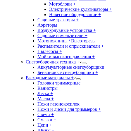
Мотоблоки +
Электрические культиваторы +
Навесное оборудование +
Садовые тракторы +
Аэраторы +
Воздуходувные устройства +
Садовые измельчители +
Мотоножницы / Высоторезы +
Распылители и опрыскиватели +
Пылесосы +
Мойки высокого давления +
Снегоуборочная техника +
Аккумуляторные снегоуборщики +
Бензиновые снегоуборщики +
Расходные материалы +
Головки триммерные +
Канистры +
Леска +
Масла +
Ножи газонокосилок +
Ножи и диски для триммеров +
Свечи +
Смазки +
Цепи +
Шины +