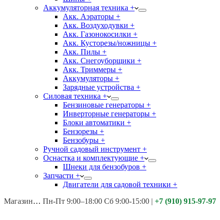
Аккумуляторная техника +
Акк. Аэраторы +
Акк. Воздуходувки +
Акк. Газонокосилки +
Акк. Кусторезы/ножницы +
Акк. Пилы +
Акк. Снегоуборщики +
Акк. Триммеры +
Аккумуляторы +
Зарядные устройства +
Силовая техника +
Бензиновые генераторы +
Инверторные генераторы +
Блоки автоматики +
Бензорезы +
Бензобуры +
Ручной садовый инструмент +
Оснастка и комплектующие +
Шнеки для бензобуров +
Запчасти +
Двигатели для садовой техники +
Магазины:
Калуга ул. Московская д.113
Пн-Пт 9:00–18:00 Сб 9:00-15:00
|
+7 (910) 915-97-97