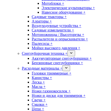
Мотоблоки +
Электрические культиваторы +
Навесное оборудование +
Садовые тракторы +
Аэраторы +
Воздуходувные устройства +
Садовые измельчители +
Мотоножницы / Высоторезы +
Распылители и опрыскиватели +
Пылесосы +
Мойки высокого давления +
Снегоуборочная техника +
Аккумуляторные снегоуборщики +
Бензиновые снегоуборщики +
Расходные материалы +
Головки триммерные +
Канистры +
Леска +
Масла +
Ножи газонокосилок +
Ножи и диски для триммеров +
Свечи +
Смазки +
Цепи +