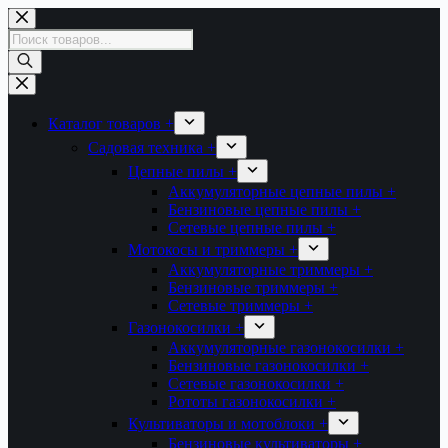
Перейти
к
Поиск
сути
товаров
Каталог товаров +
Садовая техника +
Цепные пилы +
Аккумуляторные цепные пилы +
Бензиновые цепные пилы +
Сетевые цепные пилы +
Мотокосы и триммеры +
Аккумуляторные триммеры +
Бензиновые триммеры +
Сетевые триммеры +
Газонокосилки +
Аккумуляторные газонокосилки +
Бензиновые газонокосилки +
Сетевые газонокосилки +
Рототы газонокосилки +
Культиваторы и мотоблоки +
Бензиновые культиваторы +