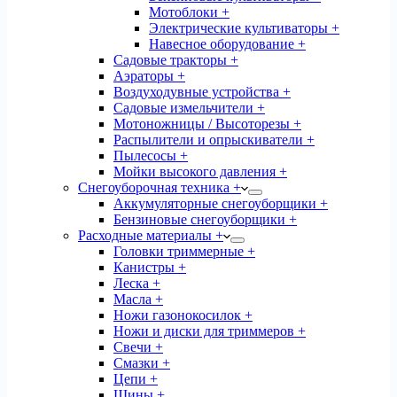
Мотоблоки +
Электрические культиваторы +
Навесное оборудование +
Садовые тракторы +
Аэраторы +
Воздуходувные устройства +
Садовые измельчители +
Мотоножницы / Высоторезы +
Распылители и опрыскиватели +
Пылесосы +
Мойки высокого давления +
Снегоуборочная техника +
Аккумуляторные снегоуборщики +
Бензиновые снегоуборщики +
Расходные материалы +
Головки триммерные +
Канистры +
Леска +
Масла +
Ножи газонокосилок +
Ножи и диски для триммеров +
Свечи +
Смазки +
Цепи +
Шины +