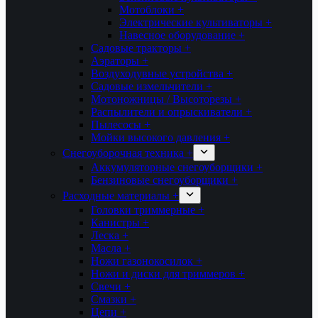
Мотоблоки +
Электрические культиваторы +
Навесное оборудование +
Садовые тракторы +
Аэраторы +
Воздуходувные устройства +
Садовые измельчители +
Мотоножницы / Высоторезы +
Распылители и опрыскиватели +
Пылесосы +
Мойки высокого давления +
Снегоуборочная техника +
Аккумуляторные снегоуборщики +
Бензиновые снегоуборщики +
Расходные материалы +
Головки триммерные +
Канистры +
Леска +
Масла +
Ножи газонокосилок +
Ножи и диски для триммеров +
Свечи +
Смазки +
Цепи +