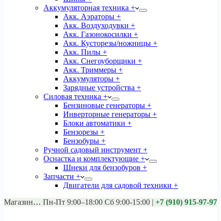
Аккумуляторная техника +
Акк. Аэраторы +
Акк. Воздуходувки +
Акк. Газонокосилки +
Акк. Кусторезы/ножницы +
Акк. Пилы +
Акк. Снегоуборщики +
Акк. Триммеры +
Аккумуляторы +
Зарядные устройства +
Силовая техника +
Бензиновые генераторы +
Инверторные генераторы +
Блоки автоматики +
Бензорезы +
Бензобуры +
Ручной садовый инструмент +
Оснастка и комплектующие +
Шнеки для бензобуров +
Запчасти +
Двигатели для садовой техники +
Магазины:
Калуга ул. Московская д.113
Пн-Пт 9:00–18:00 Сб 9:00-15:00
|
+7 (910) 915-97-97