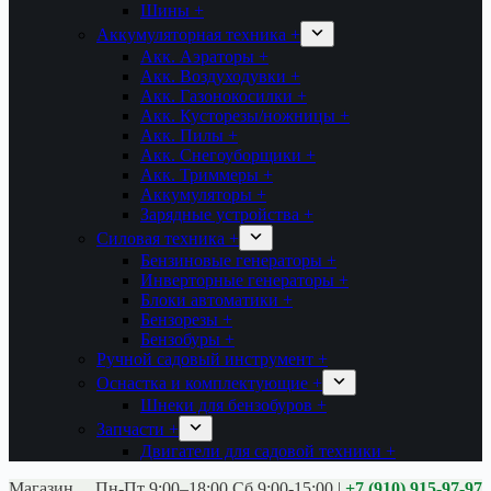
Шины +
Аккумуляторная техника +
Акк. Аэраторы +
Акк. Воздуходувки +
Акк. Газонокосилки +
Акк. Кусторезы/ножницы +
Акк. Пилы +
Акк. Снегоуборщики +
Акк. Триммеры +
Аккумуляторы +
Зарядные устройства +
Силовая техника +
Бензиновые генераторы +
Инверторные генераторы +
Блоки автоматики +
Бензорезы +
Бензобуры +
Ручной садовый инструмент +
Оснастка и комплектующие +
Шнеки для бензобуров +
Запчасти +
Двигатели для садовой техники +
Магазины:
Калуга ул. Московская д.113
Пн-Пт 9:00–18:00 Сб 9:00-15:00
|
+7 (910) 915-97-97